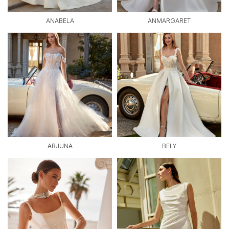
ANABELA
ANMARGARET
ARJUNA
BELY