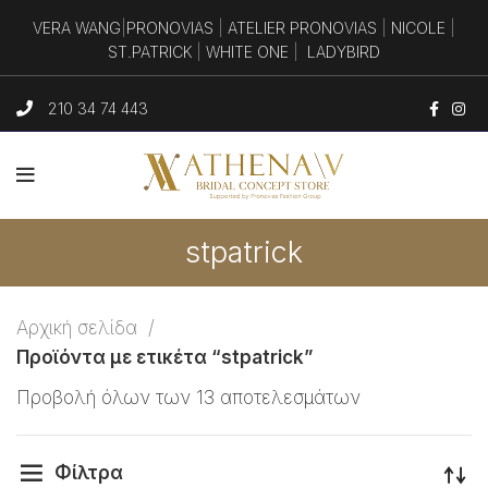
VERA WANG
|
PRONOVIAS
|
ATELIER PRONOVIAS
|
NICOLE
|
ST.PATRICK
|
WHITE ONE
|
LADYBIRD
210 34 74 443
stpatrick
Αρχική σελίδα
Προϊόντα με ετικέτα “stpatrick”
Προβολή όλων των 13 αποτελεσμάτων
Φίλτρα