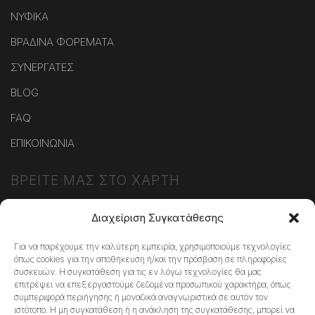
ΝΥΦΙΚΑ
ΒΡΑΔΙΝΑ ΦΟΡΕΜΑΤΑ
ΣΥΝΕΡΓΑΤΕΣ
BLOG
FAQ
ΕΠΙΚΟΙΝΩΝΙΑ
ΒΡΕΙΤΕ ΜΑΣ ΣΤΟ ΧΑΡΤΗ
Διαχείριση Συγκατάθεσης
Για να παρέχουμε την καλύτερη εμπειρία, χρησιμοποιούμε τεχνολογίες
όπως cookies για την αποθήκευση ή/και την πρόσβαση σε πληροφορίες
Κάντε κλικ στο κουμπί 'Συμφωνώ' για να
συσκευών. Η συγκατάθεση για τις εν λόγω τεχνολογίες θα μας
επιτρέψει να επεξεργαστούμε δεδομένα προσωπικού χαρακτήρα, όπως
ενεργοποιήσετε το Google maps.
συμπεριφορά περιήγησης ή μοναδικά αναγνωριστικά σε αυτόν τον
Πολιτική Cookies
ιστότοπο. Η μη συγκατάθεση ή η ανάκληση της συγκατάθεσης, μπορεί να