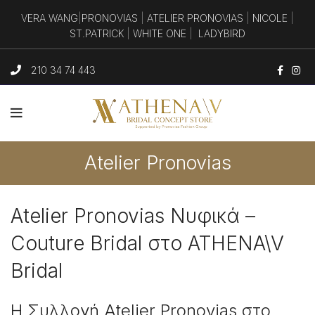
VERA WANG
|
PRONOVIAS
|
ATELIER PRONOVIAS
|
NICOLE
|
ST.PATRICK
|
WHITE ONE
|
LADYBIRD
210 34 74 443
Atelier Pronovias
Atelier Pronovias Νυφικά –
Couture Bridal στο ATHENA\V
Bridal
Η Συλλογή Atelier Pronovias στο