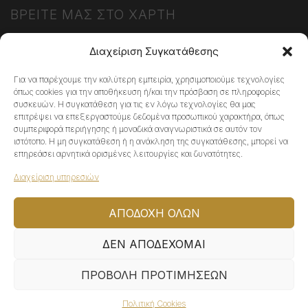
ΒΡΕΙΤΕ ΜΑΣ ΣΤΟ ΧΑΡΤΗ
Διαχείριση Συγκατάθεσης
Για να παρέχουμε την καλύτερη εμπειρία, χρησιμοποιούμε τεχνολογίες
όπως cookies για την αποθήκευση ή/και την πρόσβαση σε πληροφορίες
Κάντε κλικ στο κουμπί 'Συμφωνώ' για να
συσκευών. Η συγκατάθεση για τις εν λόγω τεχνολογίες θα μας
επιτρέψει να επεξεργαστούμε δεδομένα προσωπικού χαρακτήρα, όπως
ενεργοποιήσετε το Google maps.
συμπεριφορά περιήγησης ή μοναδικά αναγνωριστικά σε αυτόν τον
Πολιτική Cookies
ιστότοπο. Η μη συγκατάθεση ή η ανάκληση της συγκατάθεσης, μπορεί να
επηρεάσει αρνητικά ορισμένες λειτουργίες και δυνατότητες.
ΣΥΜΦΩΝΏ
Διαχείριση υπηρεσιών
ΑΠΟΔΟΧΉ ΌΛΩΝ
ΔΕΝ ΑΠΟΔΈΧΟΜΑΙ
ΠΡΟΒΟΛΉ ΠΡΟΤΙΜΉΣΕΩΝ
© 2022 ATHENA\V, All Rights Reserved | Powered by
Πολιτική Cookies