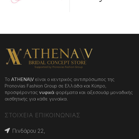
Το
ATHENA
\
V
είναι ο κεντρικός αντιπρόσωπος της
Pronovias Fashion Group σε Ελλάδα και Κύπρο,
προσφέροντας
νυφικά
φορέματα και αξεσουάρ μοναδικής
αισθητικής για κάθε γυναίκα.
ΣΤΟΙΧΕΙΑ ΕΠΙΚΟΙΝΩΝΙΑΣ
Πινδάρου 22,