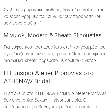
Σχέδια με ρομαντική διάθεση, δαντέλες vintage και
καθαρές γραμμές που συνδυάζουν παράδοση και
μοντέρνα αισθητική.
Μίνιμαλ, Modern & Sheath Silhouettes
Για νύφες που προτιμούν λιτό στυλ και γραμμές που
αγκαλιάζουν τη σιλουέτα, η σειρά Atelier προσφέρει
minimal και sheath φορέματα με couture φινέτσα.
Η Εμπειρία Atelier Pronovias στο
ATHENA\V Bridal
Η επίσκεψη στο ATHENA\V Bridal για Atelier Pronovias
δεν είναι απλά δοκιμή — είναι εμπειρία. Οι
σύμβουλοι σας καθοδηγούν με βάση το στυλ, το