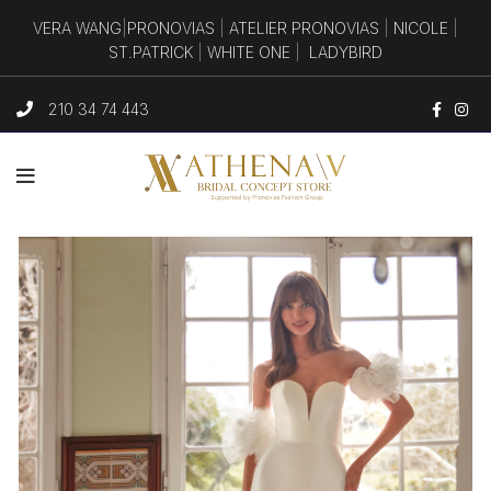
VERA WANG
|
PRONOVIAS
|
ATELIER PRONOVIAS
|
NICOLE
|
ST.PATRICK
|
WHITE ONE
|
LADYBIRD
210 34 74 443