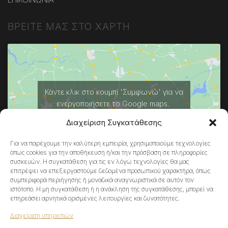
ΒΡΕΙΤΕ ΜΑΣ ΣΤΟ ΧΑΡΤΗ
Κάντε κλικ στο κουμπί 'Συμφωνώ' για να
ενεργοποιήσετε το Google maps.
Πολιτική Cookies
Διαχείριση Συγκατάθεσης
ΣΥΜΦΩΝΏ
Για να παρέχουμε την καλύτερη εμπειρία, χρησιμοποιούμε τεχνολογίες
όπως cookies για την αποθήκευση ή/και την πρόσβαση σε πληροφορίες
συσκευών. Η συγκατάθεση για τις εν λόγω τεχνολογίες θα μας
επιτρέψει να επεξεργαστούμε δεδομένα προσωπικού χαρακτήρα, όπως
συμπεριφορά περιήγησης ή μοναδικά αναγνωριστικά σε αυτόν τον
ιστότοπο. Η μη συγκατάθεση ή η ανάκληση της συγκατάθεσης, μπορεί να
επηρεάσει αρνητικά ορισμένες λειτουργίες και δυνατότητες.
Διαχείριση υπηρεσιών