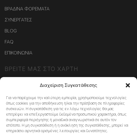
ΒΡΑΔΙΝΑ ΦΟΡΕΜΑΤΑ
ΣΥΝΕΡΓΑΤΕΣ
BLOG
FAQ
ΕΠΙΚΟΙΝΩΝΙΑ
ΒΡΕΙΤΕ ΜΑΣ ΣΤΟ ΧΑΡΤΗ
Διαχείριση Συγκατάθεσης
Για να παρέχουμε την καλύτερη εμπειρία, χρησιμοποιούμε τεχνολογίες
όπως cookies για την αποθήκευση ή/και την πρόσβαση σε πληροφορίες
Κάντε κλικ στο κουμπί 'Συμφωνώ' για να
συσκευών. Η συγκατάθεση για τις εν λόγω τεχνολογίες θα μας
επιτρέψει να επεξεργαστούμε δεδομένα προσωπικού χαρακτήρα, όπως
ενεργοποιήσετε το Google maps.
συμπεριφορά περιήγησης ή μοναδικά αναγνωριστικά σε αυτόν τον
Πολιτική Cookies
ιστότοπο. Η μη συγκατάθεση ή η ανάκληση της συγκατάθεσης, μπορεί να
επηρεάσει αρνητικά ορισμένες λειτουργίες και δυνατότητες.
ΣΥΜΦΩΝΏ