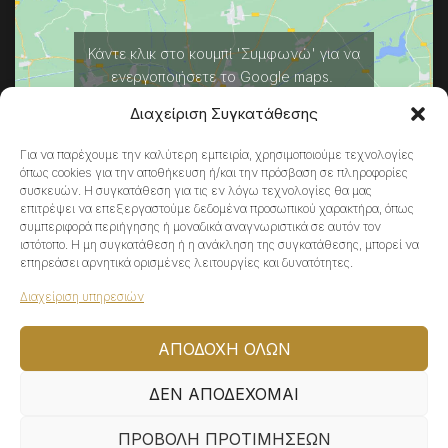
Κάντε κλικ στο κουμπί 'Συμφωνώ' για να
ενεργοποιήσετε το Google maps.
Πολιτική Cookies
Διαχείριση Συγκατάθεσης
ΣΥΜΦΩΝΏ
Για να παρέχουμε την καλύτερη εμπειρία, χρησιμοποιούμε τεχνολογίες
όπως cookies για την αποθήκευση ή/και την πρόσβαση σε πληροφορίες
συσκευών. Η συγκατάθεση για τις εν λόγω τεχνολογίες θα μας
επιτρέψει να επεξεργαστούμε δεδομένα προσωπικού χαρακτήρα, όπως
συμπεριφορά περιήγησης ή μοναδικά αναγνωριστικά σε αυτόν τον
ιστότοπο. Η μη συγκατάθεση ή η ανάκληση της συγκατάθεσης, μπορεί να
επηρεάσει αρνητικά ορισμένες λειτουργίες και δυνατότητες.
Διαχείριση υπηρεσιών
© 2022 ATHENA\V, All Rights Reserved | Powered by
ΑΠΟΔΟΧΉ ΌΛΩΝ
ΔΕΝ ΑΠΟΔΈΧΟΜΑΙ
ΠΡΟΒΟΛΉ ΠΡΟΤΙΜΉΣΕΩΝ