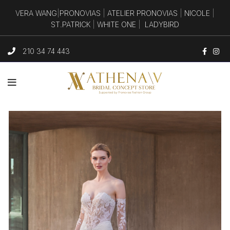
VERA WANG
|
PRONOVIAS
|
ATELIER PRONOVIAS
|
NICOLE
|
ST.PATRICK
|
WHITE ONE
|
LADYBIRD
210 34 74 443