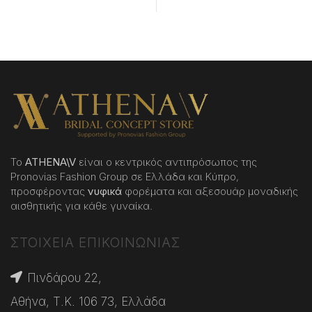
Το
ATHENA
\
V
είναι ο κεντρικός αντιπρόσωπος της
Pronovias Fashion Group σε Ελλάδα και Κύπρο,
προσφέροντας
νυφικά
φορέματα και αξεσουάρ μοναδικής
αισθητικής για κάθε γυναίκα.
ΣΤΟΙΧΕΙΑ ΕΠΙΚΟΙΝΩΝΙΑΣ
Πινδάρου 22,
Αθήνα, Τ.Κ. 106 73, Ελλάδα