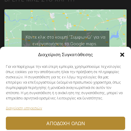
Κάντε κλικ στο κουμπί 'Συμφωνώ' για να
ενεργοποιήσετε το Google maps.
Πολιτική Cookies
Διαχείριση Συγκατάθεσης
ΣΥΜΦΩΝΏ
Για να παρέχουμε την καλύτερη εμπειρία, χρησιμοποιούμε τεχνολογίες
όπως cookies για την αποθήκευση ή/και την πρόσβαση σε πληροφορίες
συσκευών. Η συγκατάθεση για τις εν λόγω τεχνολογίες θα μας
επιτρέψει να επεξεργαστούμε δεδομένα προσωπικού χαρακτήρα, όπως
συμπεριφορά περιήγησης ή μοναδικά αναγνωριστικά σε αυτόν τον
ιστότοπο. Η μη συγκατάθεση ή η ανάκληση της συγκατάθεσης, μπορεί να
επηρεάσει αρνητικά ορισμένες λειτουργίες και δυνατότητες.
Διαχείριση υπηρεσιών
© 2022 ATHENA\V, All Rights Reserved | Powered by
ΑΠΟΔΟΧΉ ΌΛΩΝ