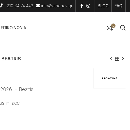
210 34 74 443
info@athenav.gr
BLOG
FAQ
0
EΠΙΚΟΙΝΩΝΙΑ
BEATRIS
026 – Beatris
ss in lace