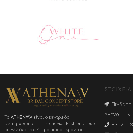
ΣΤΟΙΧΕΙΑ
Πινδάρου
Αθήνα, Τ.Κ.
Το
ATHENA
\
V
είναι ο κεντρικός
αντιπρόσωπος της Pronovias Fashion Group
+30210 3
σε Ελλάδα και Κύπρο, προσφέροντας