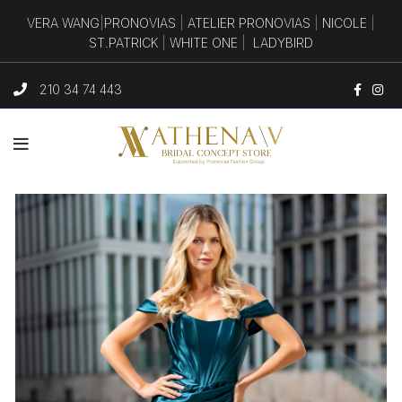
VERA WANG
|
PRONOVIAS
|
ATELIER PRONOVIAS
|
NICOLE
|
ST.PATRICK
|
WHITE ONE
|
LADYBIRD
210 34 74 443