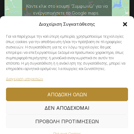
Κάντε κλικ στο κουμπί 'Συμφωνώ' για να
ενεργοποιήσετε το Google maps.
Πολιτική Cookies
Διαχείριση Συγκατάθεσης
ΣΥΜΦΩΝΏ
Για να παρέχουμε την καλύτερη εμπειρία, χρησιμοποιούμε τεχνολογίες
όπως cookies για την αποθήκευση ή/και την πρόσβαση σε πληροφορίες
συσκευών. Η συγκατάθεση για τις εν λόγω τεχνολογίες θα μας
επιτρέψει να επεξεργαστούμε δεδομένα προσωπικού χαρακτήρα, όπως
συμπεριφορά περιήγησης ή μοναδικά αναγνωριστικά σε αυτόν τον
ιστότοπο. Η μη συγκατάθεση ή η ανάκληση της συγκατάθεσης, μπορεί να
επηρεάσει αρνητικά ορισμένες λειτουργίες και δυνατότητες.
Διαχείριση υπηρεσιών
© 2022 ATHENA\V, All Rights Reserved | Powered by
ΑΠΟΔΟΧΉ ΌΛΩΝ
ΔΕΝ ΑΠΟΔΈΧΟΜΑΙ
ΠΡΟΒΟΛΉ ΠΡΟΤΙΜΉΣΕΩΝ
Πολιτική Cookies