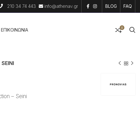
210 34 74 443
info@athenav.gr
BLOG
FAQ
0
EΠΙΚΟΙΝΩΝΙΑ
SEINI
ion – Seini