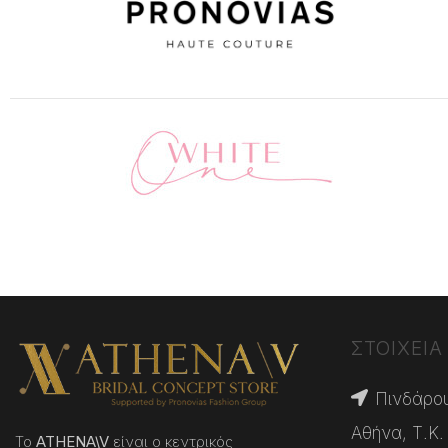
ΣΤΟΙΧΕΙΑ
Πινδάρου
Αθήνα, Τ.Κ.
Το
ATHENA
\
V
είναι ο κεντρικός