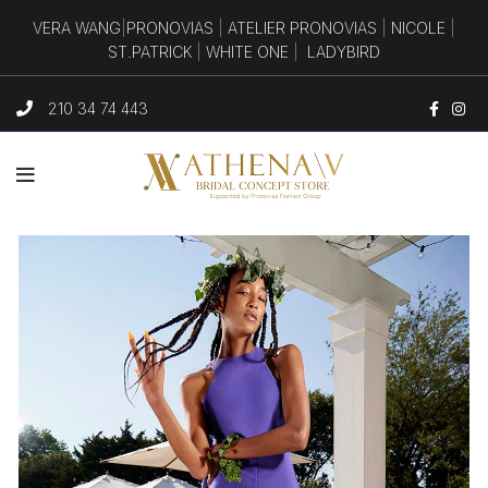
VERA WANG
|
PRONOVIAS
|
ATELIER PRONOVIAS
|
NICOLE
|
ST.PATRICK
|
WHITE ONE
|
LADYBIRD
210 34 74 443