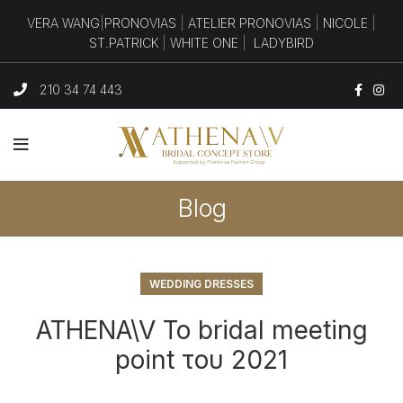
VERA WANG
|
PRONOVIAS
|
ATELIER PRONOVIAS
|
NICOLE
|
ST.PATRICK
|
WHITE ONE
|
LADYBIRD
210 34 74 443
Blog
WEDDING DRESSES
ATHENA\V Το bridal meeting
point του 2021