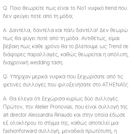
Q: Ποιο θεωρείτε πως είναι το Νο1 νυφικό trend που
δεν φεύγει ποτέ από τη μόδα;
A: Δαντέλα, δαντέλα και πάλι δαντέλα! Δεν θεωρώ
πως θα φύγει ποτέ από τη μόδα. Αντιθέτως, είμαι
βέβαιη πως κάθε χρόνο θα το βλέπουμε ως Trend σε
διάφορες παραλλαγές, καθώς θεωρείται η απόλυτη,
διαχρονική wedding τάση.
Q: Υπήρχαν μερικά νυφικά που ξεχωρίσατε από τις
φετινές συλλογές που φιλοξενήσατε στο ATHENA\V;
A: Θα έλεγα ότι ξεχώρισα κυρίως δύο συλλογές.
Πρώτον, την Atelier Pronovias, που είναι συλλογή της
art director Alessandra Rinaudo και στην οποία έδωσε
εξ ολοκλήρου το στίγμα της, καθώς αποτελεί μια
fashionforward συλλογή, μοναδικά πρωτότυπη, η