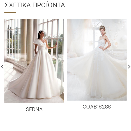
ΣΧΕΤΙΚΆ ΠΡΟΪΌΝΤΑ
COAB18288
SEDNA