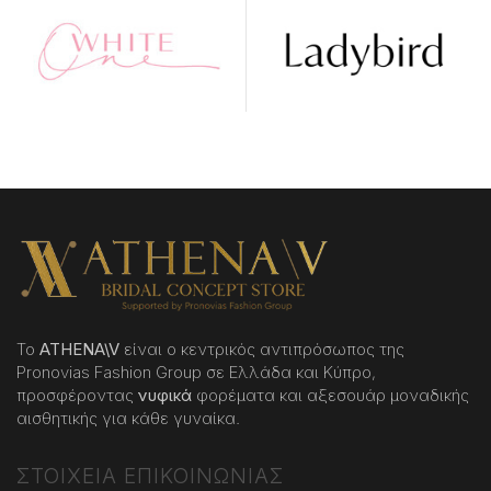
Το
ATHENA
\
V
είναι ο κεντρικός αντιπρόσωπος της
Pronovias Fashion Group σε Ελλάδα και Κύπρο,
προσφέροντας
νυφικά
φορέματα και αξεσουάρ μοναδικής
αισθητικής για κάθε γυναίκα.
ΣΤΟΙΧΕΙΑ ΕΠΙΚΟΙΝΩΝΙΑΣ