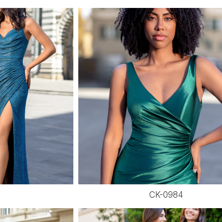
1
CK-0984