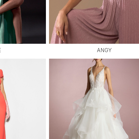
E
ANGY