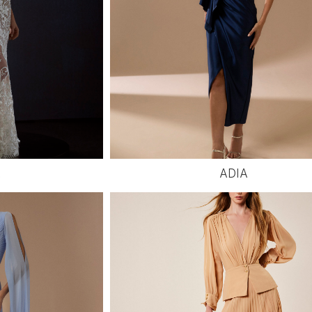
A
ADIA