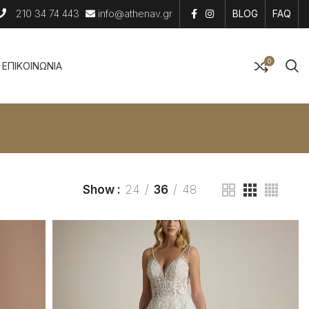
210 34 74 443
info@athenav.gr
BLOG
FAQ
0
EΠΙΚΟΙΝΩΝΙΑ
Show
24
36
48