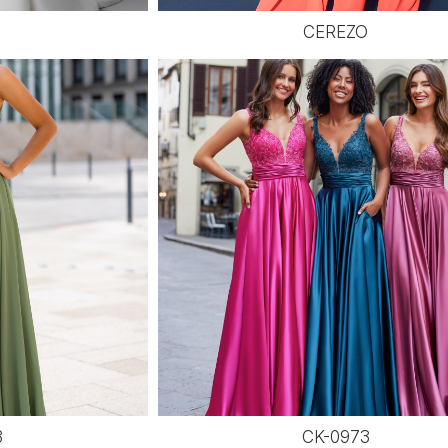
CEREZO
3
CK-0973