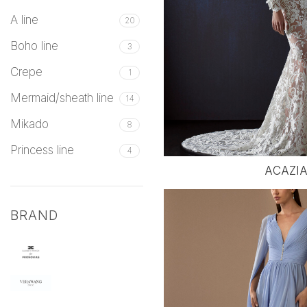
A line
20
Boho line
3
Crepe
1
Mermaid/sheath line
14
Mikado
8
Princess line
4
ACAZI
BRAND