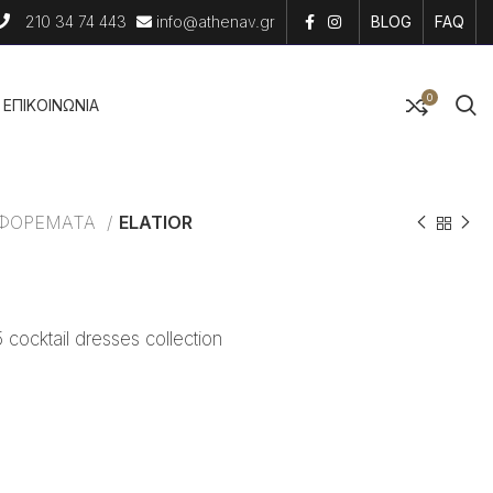
210 34 74 443
info@athenav.gr
BLOG
FAQ
0
EΠΙΚΟΙΝΩΝΙΑ
 ΦΟΡΕΜΑΤΑ
ELATIOR
ocktail dresses collection