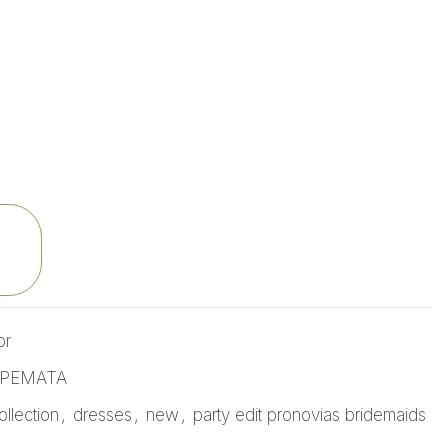
or
ΟΡΕΜΑΤΑ
ollection
,
dresses
,
new
,
party edit pronovias bridemaids