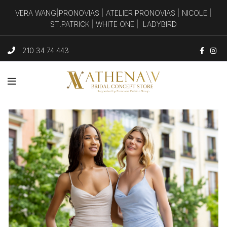
VERA WANG
|
PRONOVIAS
|
ATELIER PRONOVIAS
|
NICOLE
|
ST.PATRICK
|
WHITE ONE
|
LADYBIRD
210 34 74 443