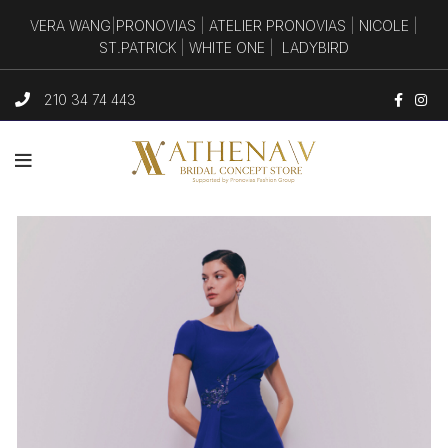
VERA WANG
|
PRONOVIAS
|
ATELIER PRONOVIAS
|
NICOLE
|
ST.PATRICK
|
WHITE ONE
|
LADYBIRD
210 34 74 443