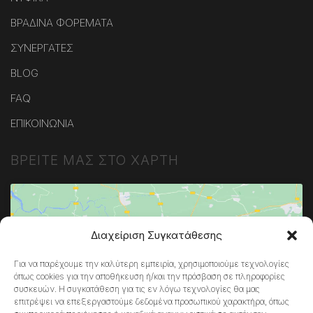
ΒΡΑΔΙΝΑ ΦΟΡΕΜΑΤΑ
ΣΥΝΕΡΓΑΤΕΣ
BLOG
FAQ
ΕΠΙΚΟΙΝΩΝΙΑ
ΒΡΕΙΤΕ ΜΑΣ ΣΤΟ ΧΑΡΤΗ
Διαχείριση Συγκατάθεσης
Κάντε κλικ στο κουμπί 'Συμφωνώ' για να
Για να παρέχουμε την καλύτερη εμπειρία, χρησιμοποιούμε τεχνολογίες
ενεργοποιήσετε το Google maps.
όπως cookies για την αποθήκευση ή/και την πρόσβαση σε πληροφορίες
Πολιτική Cookies
συσκευών. Η συγκατάθεση για τις εν λόγω τεχνολογίες θα μας
επιτρέψει να επεξεργαστούμε δεδομένα προσωπικού χαρακτήρα, όπως