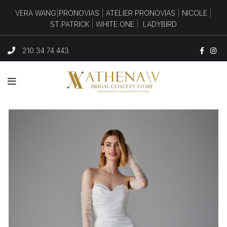
VERA WANG
|
PRONOVIAS
|
ATELIER PRONOVIAS
|
NICOLE
|
ST.PATRICK
|
WHITE ONE
|
LADYBIRD
210 34 74 443