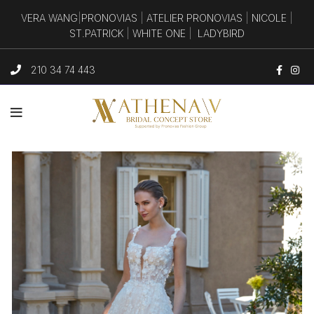
VERA WANG
|
PRONOVIAS
|
ATELIER PRONOVIAS
|
NICOLE
|
ST.PATRICK
|
WHITE ONE
|
LADYBIRD
210 34 74 443