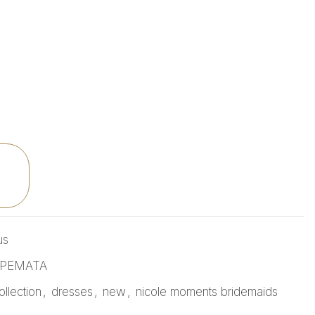
us
ΟΡΕΜΑΤΑ
ollection
,
dresses
,
new
,
nicole moments bridemaids