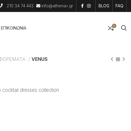
210 34 74 443
info@athenav.gr
BLOG
FAQ
0
EΠΙΚΟΙΝΩΝΙΑ
 ΦΟΡΕΜΑΤΑ
VENUS
ocktail dresses collection