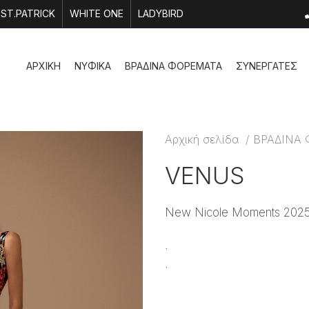
ST.PATRICK
WHITE ONE
LADYBIRD
ΑΡΧΙΚΗ
ΝΥΦΙΚΑ
ΒΡΑΔΙΝΑ ΦΟΡΕΜΑΤΑ
ΣΥΝΕΡΓΑΤΕΣ
Αρχική σελίδα
ΒΡΑΔΙΝΑ
VENUS
New Nicole Moments 2025 c
.
.