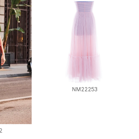
NM22253
2