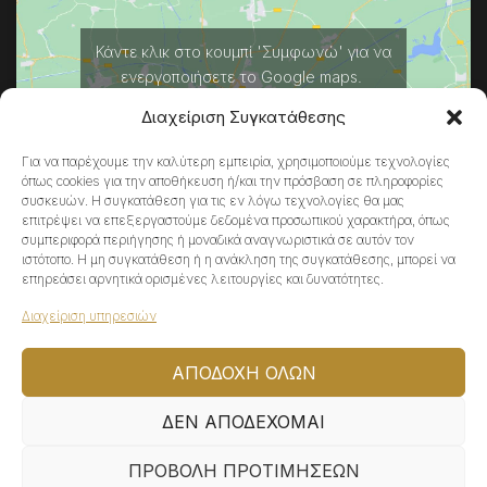
Κάντε κλικ στο κουμπί 'Συμφωνώ' για να
ενεργοποιήσετε το Google maps.
Πολιτική Cookies
Διαχείριση Συγκατάθεσης
ΣΥΜΦΩΝΏ
Για να παρέχουμε την καλύτερη εμπειρία, χρησιμοποιούμε τεχνολογίες
όπως cookies για την αποθήκευση ή/και την πρόσβαση σε πληροφορίες
συσκευών. Η συγκατάθεση για τις εν λόγω τεχνολογίες θα μας
επιτρέψει να επεξεργαστούμε δεδομένα προσωπικού χαρακτήρα, όπως
συμπεριφορά περιήγησης ή μοναδικά αναγνωριστικά σε αυτόν τον
ιστότοπο. Η μη συγκατάθεση ή η ανάκληση της συγκατάθεσης, μπορεί να
επηρεάσει αρνητικά ορισμένες λειτουργίες και δυνατότητες.
Διαχείριση υπηρεσιών
© 2022 ATHENA\V, All Rights Reserved | Powered by
ΑΠΟΔΟΧΉ ΌΛΩΝ
ΔΕΝ ΑΠΟΔΈΧΟΜΑΙ
ΠΡΟΒΟΛΉ ΠΡΟΤΙΜΉΣΕΩΝ