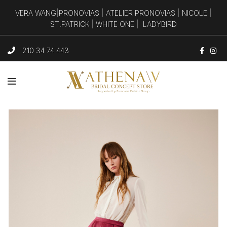
VERA WANG
|
PRONOVIAS
|
ATELIER PRONOVIAS
|
NICOLE
|
ST.PATRICK
|
WHITE ONE
|
LADYBIRD
210 34 74 443